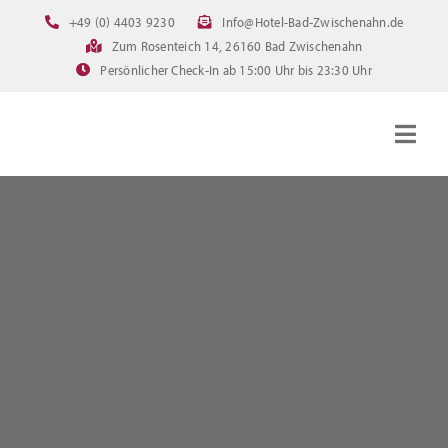
Zum
+49 (0) 4403 9230
Info@Hotel-Bad-Zwischenahn.de
Inhalt
Zum Rosenteich 14, 26160 Bad Zwischenahn
springen
Persönlicher Check-In ab 15:00 Uhr bis 23:30 Uhr
Togg
Navig
Startseite
Zimmer
Angebote
Bilder
FAQ
Online Buchen
Downloads