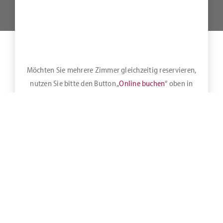
Möchten Sie mehrere Zimmer gleichzeitig reservieren,
nutzen Sie bitte den Button „
Online buchen
“ oben in
der Leiste.
Es bedeutet, dass Sie bei Direktbuchung über unsere
Homepage, telefonisch, mündlich oder per E-Mail, zum
Zeitpunkt Ihrer Anfrage immer die beste verfügbare Rate
immer bei uns im Haus erhalten.