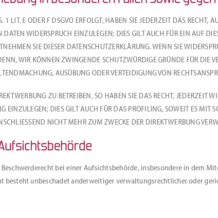
1 LIT. E ODER F DSGVO ERFOLGT, HABEN SIE JEDERZEIT DAS RECHT, 
DATEN WIDERSPRUCH EINZULEGEN; DIES GILT AUCH FÜR EIN AUF DIES
NTNEHMEN SIE DIESER DATENSCHUTZERKLÄRUNG. WENN SIE WIDERSPR
DENN, WIR KÖNNEN ZWINGENDE SCHUTZWÜRDIGE GRÜNDE FÜR DIE VE
GELTENDMACHUNG, AUSÜBUNG ODER VERTEIDIGUNG VON RECHTSANSPRÜ
EKTWERBUNG ZU BETREIBEN, SO HABEN SIE DAS RECHT, JEDERZEIT W
INZULEGEN; DIES GILT AUCH FÜR DAS PROFILING, SOWEIT ES MIT 
SCHLIESSEND NICHT MEHR ZUM ZWECKE DER DIREKTWERBUNG VERWEN
Aufsichts­behörde
 Beschwerderecht bei einer Aufsichtsbehörde, insbesondere in dem Mitg
t besteht unbeschadet anderweitiger verwaltungsrechtlicher oder geric