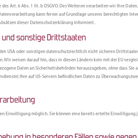
es Art. 6 Abs. 1 lit. b DSGVO. Des Weiteren verarbeiten wir Ihre Daten, 
 Datenverarbeitung kann ferner auf Grundlage unseres berechtigten Intere
Absätzen dieser Datenschutzerklärung informiert.
 und sonstige Drittstaaten
en USA oder sonstigen datenschutzrechtlich nicht sicheren Drittstaate
n. Wir weisen darauf hin, dass in diesen Ländern kein mit der EU vergl
ezogene Daten an Sicherheitsbehörden herauszugeben, ohne dass Sie al
imdienste) Ihre auf US-Servern befindlichen Daten zu Überwachungszwe
erarbeitung
n Einwilligung möglich. Sie können eine bereits erteilte Einwilligung 
ebung in besonderen Fällen sowie gegen 