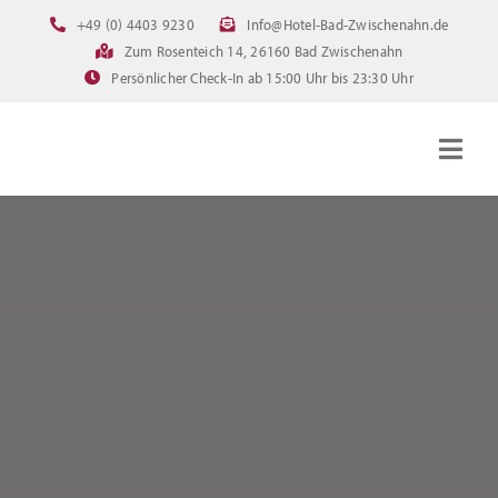
Zum
+49 (0) 4403 9230
Info@Hotel-Bad-Zwischenahn.de
Inhalt
Zum Rosenteich 14, 26160 Bad Zwischenahn
springen
Persönlicher Check-In ab 15:00 Uhr bis 23:30 Uhr
Togg
Navig
Startseite
Zimmer
Angebote
Bilder
FAQ
Online Buchen
Downloads