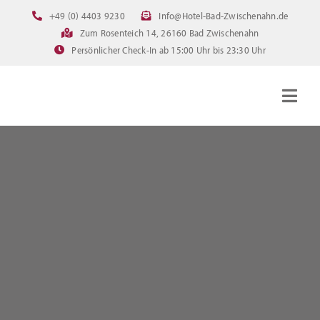
Zum
+49 (0) 4403 9230
Info@Hotel-Bad-Zwischenahn.de
Inhalt
Zum Rosenteich 14, 26160 Bad Zwischenahn
springen
Persönlicher Check-In ab 15:00 Uhr bis 23:30 Uhr
Togg
Navig
Startseite
Zimmer
Angebote
Bilder
FAQ
Online Buchen
Downloads