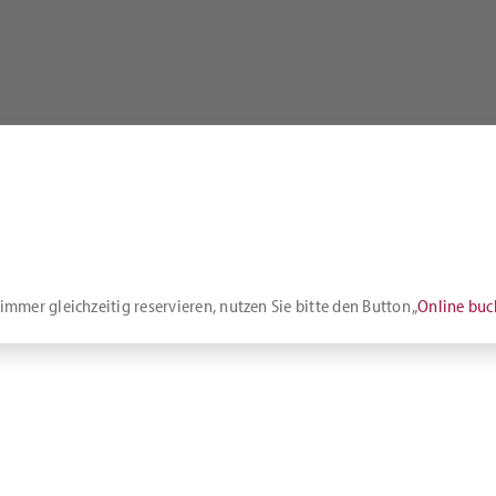
mmer gleichzeitig reservieren, nutzen Sie bitte den Button „
Online bu
r zusammen mit Zimmern gebucht werden. Wir bieten verschiedene Tagun