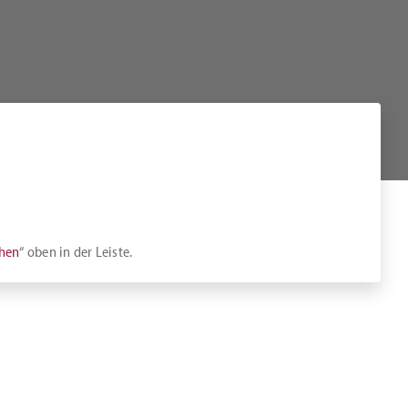
chen
“ oben in der Leiste.
gspauschalen, rufen Sie uns gerne an.