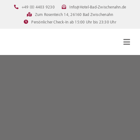
Zum
+49 (0) 4403 9230
Info@Hotel-Bad-Zwischenahn.de
Inhalt
Zum Rosenteich 14, 26160 Bad Zwischenahn
springen
Persönlicher Check-In ab 15:00 Uhr bis 23:30 Uhr
Togg
Navig
Startseite
Zimmer
Angebote
Bilder
FAQ
Online Buchen
Downloads