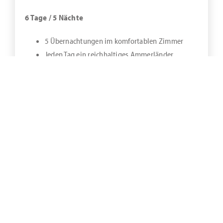
6 Tage / 5 Nächte
5 Übernachtungen im komfortablen Zimmer
Jeden Tag ein reichhaltiges Ammerländer
Frühstücksbuffet
Ein „Winter-Cocktail“ an unserer Hotelbar
1 x Glühwein oder Kakao mit Marshmallows und
Sahara Nüsse
1 x Ostfriesentee auf Stövchen und Kuchen
1 x Pizza oder Flammkuchen an einem Abend
Ihrer Wahl
Infopaket über die aktuellen Veranstaltungen in
der Region
Vergünstigter Eintritt in das Wellenhallenbad
Leihbademäntel auf dem Zimmer und
kostenfreie Nutzung der Sauna