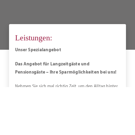
Leistungen:
Unser Spezialangebot
Das Angebot für Langzeitgäste und
Pensionsgäste – Ihre Sparmöglichkeiten bei uns!
Nehmen Sie sich mal richtig Zeit, um den Alltag hinter
sich und die Seele baumeln zu lassen. Lernen Sie das
schöne Ammer-land und den Kurort Bad Zwischenahn
kennen.
Eine Fahrradtour zum Zwischenahner Meer, eine Runde
Mini-golf, ein Casinoabend oder einfach die Natur im
Park der Gärten genießen? – hier ist für jeden was