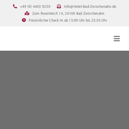
Zum
+49 (0) 4403 9230
Info@Hotel-Bad-Zwischenahn.de
Inhalt
Zum Rosenteich 14, 26160 Bad Zwischenahn
springen
Persönlicher Check-In ab 15:00 Uhr bis 23:30 Uhr
Togg
Navig
Startseite
Zimmer
Angebote
Bilder
FAQ
Online Buchen
Downloads